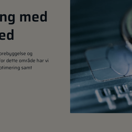
ing med
hed
forebyggelse og
or dette område har vi
optimering samt