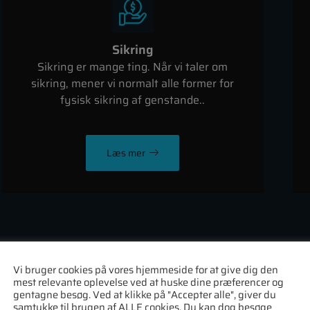
Sikring
Sikring er mange ting. Når vi taler om
sikring, mener vi normalt alle former for
fysisk sikring af genstande..
Læs mer
Vi bruger cookies på vores hjemmeside for at give dig den
mest relevante oplevelse ved at huske dine præferencer og
gentagne besøg. Ved at klikke på "Accepter alle", giver du
samtykke til brugen af ALLE cookies. Du kan dog besøge