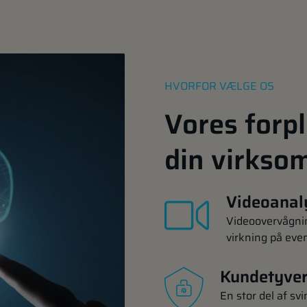
HVORFOR VÆLGE OS
Vores forpl
din virkso
Videoanal
Videoovervågnin
virkning på eve
Kundetyver
En stor del af sv