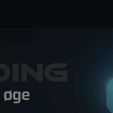
t øge