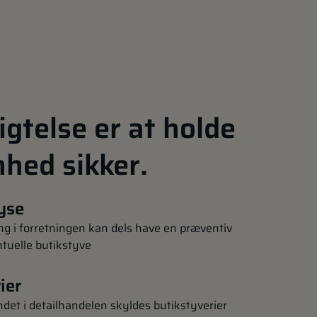
igtelse er at holde
mhed sikker.
yse
g i forretningen kan dels have en præventiv
ntuelle butikstyve
ier
indet i detailhandelen skyldes butikstyverier